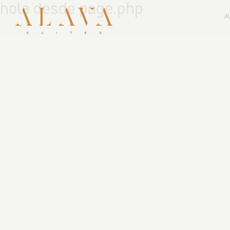
hola desde page.php
A