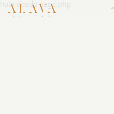
hola desde page.php
A