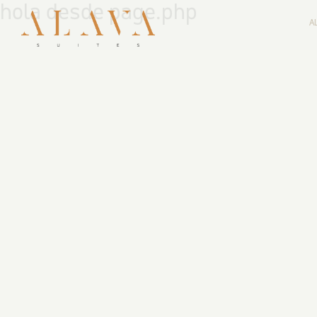
hola desde page.php
A