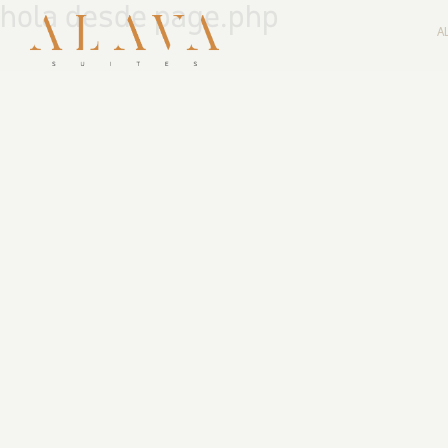
hola desde page.php
A