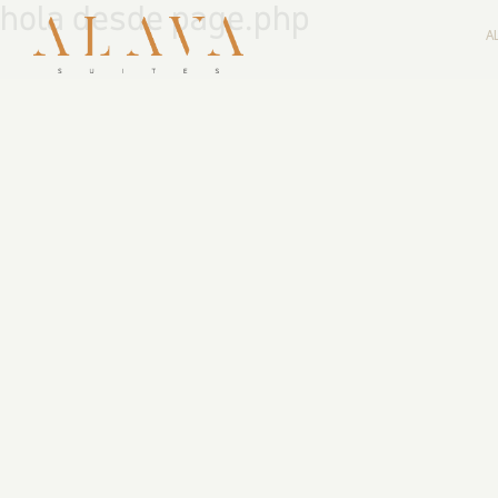
hola desde page.php
A