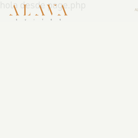
hola desde page.php
A