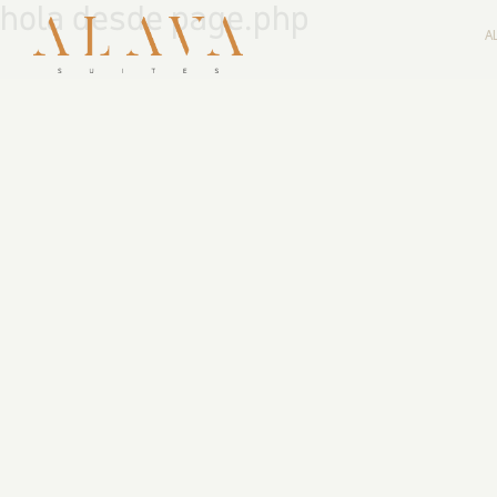
hola desde page.php
A