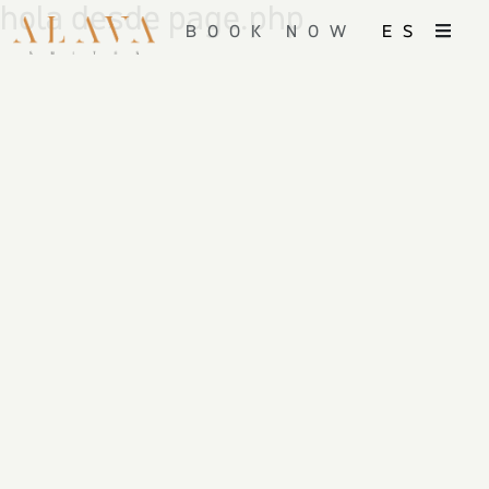
hola desde page.php
BOOK NOW
ES