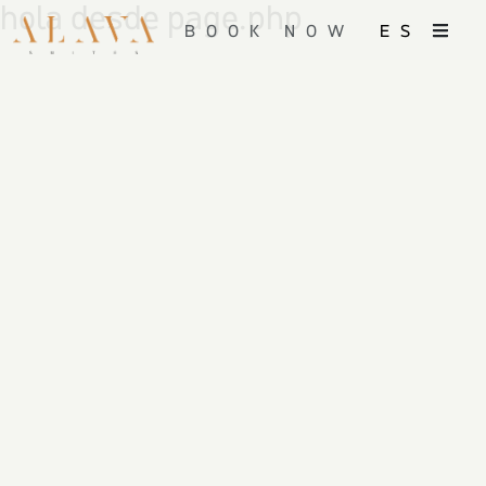
hola desde page.php
BOOK NOW
ES