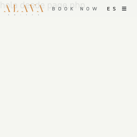
hola desde page.php
BOOK NOW
ES