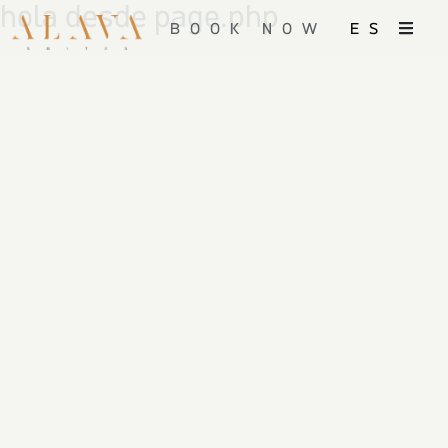
hola desde page.php
BOOK NOW
ES