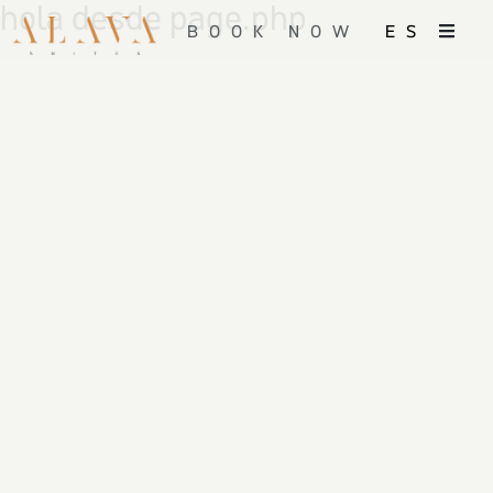
hola desde page.php
BOOK NOW
ES