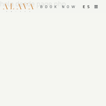
hola desde page.php
BOOK NOW
ES